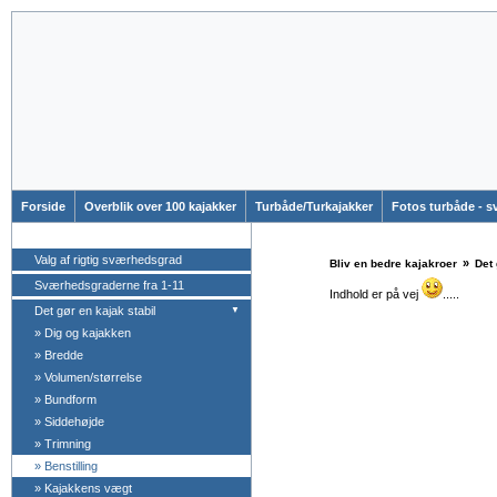
Forside
Overblik over 100 kajakker
Turbåde/Turkajakker
Fotos turbåde - 
Valg af rigtig sværhedsgrad
»
Bliv en bedre kajakroer
Det 
Sværhedsgraderne fra 1-11
Indhold er på vej
.....
Det gør en kajak stabil
▼
»
Dig og kajakken
»
Bredde
»
Volumen/størrelse
»
Bundform
»
Siddehøjde
»
Trimning
»
Benstilling
»
Kajakkens vægt