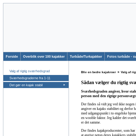
Forside
Overblik over 100 kajakker
Turbåde/Turkajakker
Fotos turbåde - 
Valg af rigtig sværhedsgrad
»
Bliv en bedre kajakroer
Valg af ri
Sværhedsgraderne fra 1-11
Sådan vælger du rigtig s
Det gør en kajak stabil
►
Sværhedsgraden angiver, hvor stabi
person med den rigtige personvæg
Der findes så vidt jeg ved ikke nogen i
angiver en kajaks stabilitet og derfor h
med udgangspunkt i to engelske hjem
en wooble faktor. Jeg kalder det svær
er det samme.
Der findes kajakproducenter, som har e
at angive netop deres kajakkers stabili