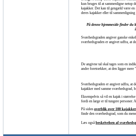
kun bruges til at sammenligne netop 
kajakker. Det kan til gengæld være en s
deres kajakker eller til sammenlignin
På denne hjemmeside finder du ka
Sværhedsgraden angiver ganske enkelt, 
sværhedsgraden er angivet udfra, at de
De angivne tal skal tages som en indika
andre foretrækker, at den ligger mere 
Sværhedsgraden er angivet udfra, at de
kajakker med samme sværhedsgrad, hvo
Eksempelvis så vil en kajak i størrelse
fordi en large er til tungere personer.
På siden
overblik over 100 kajakke
finde den sværhedsgrad, som du mener p
Læs også
beskrivelsen af sværhedsg